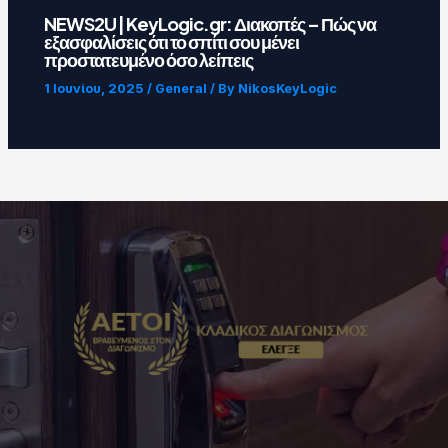
NEWS2U | KeyLogic.gr: Διακοπές – Πώς να
εξασφαλίσεις ότι το σπίτι σου μένει
προστατευμένο όσο λείπεις
1 Ιουνίου, 2025
/
General
/ By
NikosKeyLogic