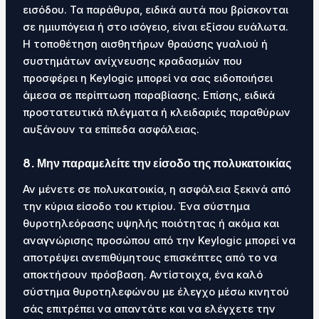
εισόδου. Τα παράθυρα, ειδικά αυτά που βρίσκονται
σε ημιυπόγεια ή στο ισόγειο, είναι εξίσου ευάλωτα.
Η τοποθέτηση αισθητήρων θραύσης γυαλιού ή
συστημάτων ανίχνευσης κραδασμών που
προσφέρει η Keylogic μπορεί να σας ειδοποιήσει
άμεσα σε περίπτωση παραβίασης. Επίσης, ειδικά
προστατευτικά πλέγματα ή κλειδαριές παραθύρων
αυξάνουν τα επίπεδα ασφάλειας.
8. Μην παραμελείτε την είσοδο της πολυκατοικίας
Αν μένετε σε πολυκατοικία, η ασφάλεια ξεκινά από
την κύρια είσοδο του κτιρίου. Ένα σύστημα
θυροτηλεόρασης υψηλής ποιότητας ή ακόμα και
αναγνώρισης προσώπου από την Keylogic μπορεί να
αποτρέψει ανεπιθύμητους επισκέπτες από το να
αποκτήσουν πρόσβαση. Αντίστοιχα, ένα καλό
σύστημα θυροτηλεφώνου με έλεγχο μέσω κινητού
σάς επιτρέπει να απαντάτε και να ελέγχετε την