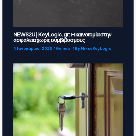
NEWS2U | KeyLogic.gr: Η καινοτομία στην
ασφάλεια χωρίς συμβιβασμούς
4 Ιανουαρίου, 2025
/
General
/ By
NikosKeyLogic