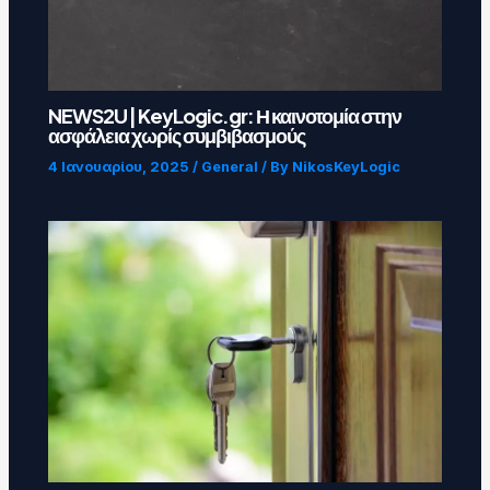
NEWS2U | KeyLogic.gr: Η καινοτομία στην
ασφάλεια χωρίς συμβιβασμούς
4 Ιανουαρίου, 2025
/
General
/ By
NikosKeyLogic