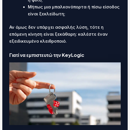
ή φίλο;
Μήπως μια μπαλκονόπορτα ή πίσω είσοδος
είναι ξεκλείδωτη;
Αν όμως δεν υπάρχει ασφαλής λύση, τότε η
επόμενη κίνηση είναι ξεκάθαρη: καλέστε έναν
εξειδικευμένο κλειθροποιό.
Γιατί να εμπιστευτώ την KeyLogic