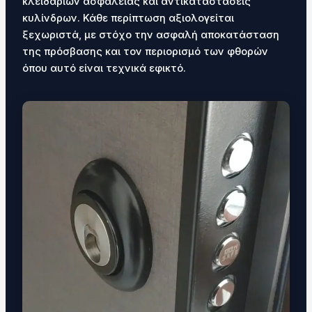
κλειδαριών ασφαλείας και αντικαταστάσεις
κυλίνδρων. Κάθε περίπτωση αξιολογείται
ξεχωριστά, με στόχο την ασφαλή αποκατάσταση
της πρόσβασης και τον περιορισμό των φθορών
όπου αυτό είναι τεχνικά εφικτό.