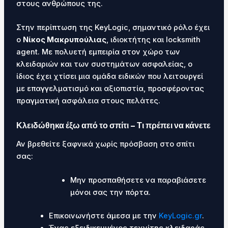
στους ανθρώπους της.
Στην περίπτωση της KeyLogic, σημαντικό ρόλο έχει
ο
Νίκος Μακρυπούλιας
, ιδιοκτήτης και locksmith
agent. Με πολυετή εμπειρία στον χώρο των
κλειδαριών και των συστημάτων ασφαλείας, ο
ίδιος έχει χτίσει μια ομάδα ειδικών που λειτουργεί
με επαγγελματισμό και αξιοπιστία, προσφέροντας
πραγματική ασφάλεια στους πελάτες.
Κλειδώθηκα έξω από το σπίτι – Τι πρέπει να κάνετε
Αν βρεθείτε ξαφνικά χωρίς πρόσβαση στο σπίτι
σας:
Μην προσπαθήσετε να παραβιάσετε
μόνοι σας την πόρτα.
Επικοινωνήστε άμεσα με την
KeyLogic.gr
.