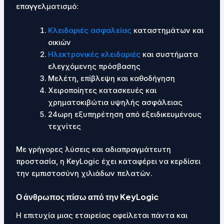
επαγγελματισμό:
Κλειδαριές ασφαλείας
καταστημάτων και
οικιών
Ηλεκτρονικές κλειδαριές
και συστήματα
ελεγχόμενης πρόσβασης
Μελέτη, επίβλεψη και καθοδήγηση
Χειροποίητες κατασκευές και
χρηματοκιβώτια υψηλής ασφάλειας
24ωρη εξυπηρέτηση από εξειδικευμένους
τεχνίτες
Με γρήγορες λύσεις και αδιαπραγμάτευτη
προστασία, η KeyLogic έχει καταφέρει να κερδίσει
την εμπιστοσύνη χιλιάδων πελατών.
Ο άνθρωπος πίσω από την KeyLogic
Η επιτυχία μιας εταιρείας οφείλεται πάντα και