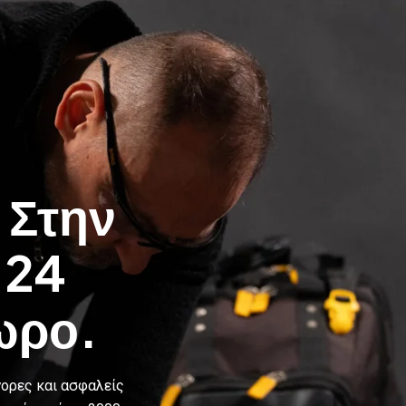
 Στην
 24
ωρο.
γορες και ασφαλείς