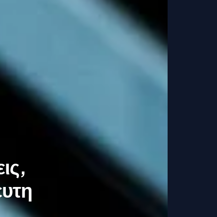
ις,
ευτη