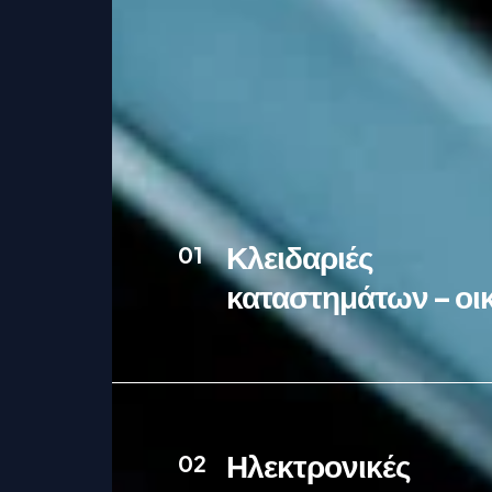
Κλειδαριές
01
καταστημάτων – οι
Ηλεκτρονικές
02