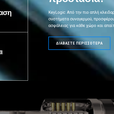
αση
KeyLogic: Από την πιο απλή κλειδα
συστήματα συναγερμού, προσφέρο
ασφάλειας για κάθε χώρο και απαί
ΔΙΑΒΆΣΤΕ ΠΕΡΙΣΣΌΤΕΡΑ
ι