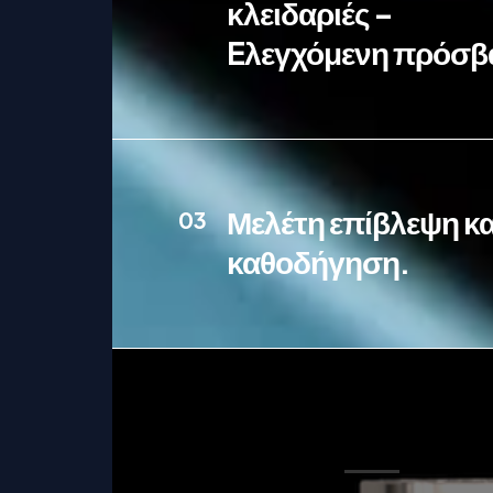
κλειδαριές –
Eλεγχόμενη πρόσβ
Μελέτη επίβλεψη κα
03
καθοδήγηση.