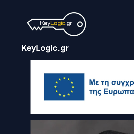
Μετάβαση
στο
περιεχόμενο
KeyLogic.gr