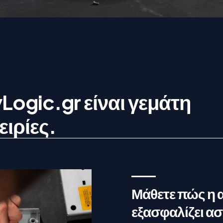
yLogic.gr είναι γεμάτη
ειρίες.
Μάθετε πώς η 
εξασφαλίζει α