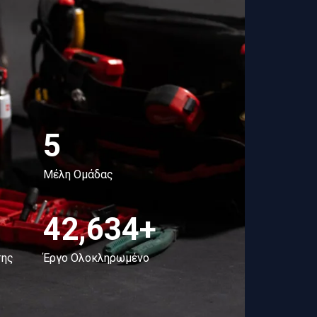
5
Μέλη Ομάδας
42,634+
της
Έργο Ολοκληρωμένο