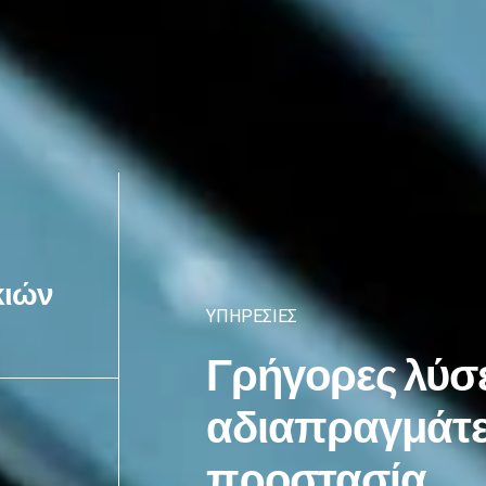
κιών
ΥΠΗΡΕΣΊΕΣ
Γρήγορες λύσε
αδιαπραγμάτ
προστασία.