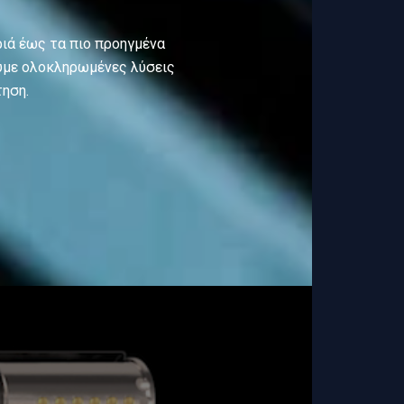
ριά έως τα πιο προηγμένα
υμε ολοκληρωμένες λύσεις
τηση.