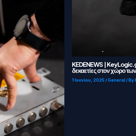
KEDENEWS | KeyLogic.g
δεκαετίες στον χώρο τω
1 Ιουνίου, 2025
/
General
/ By