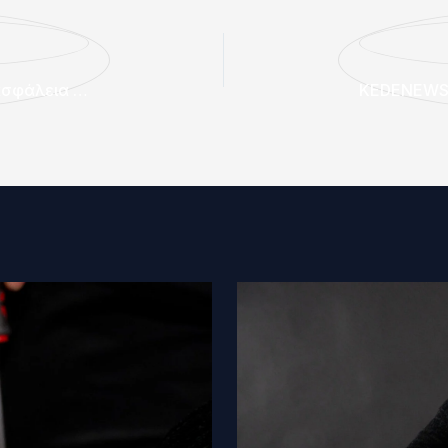
NEWS2U | KeyLogic.gr: Η καινοτομία στην ασφάλεια χωρίς συμβιβασμούς