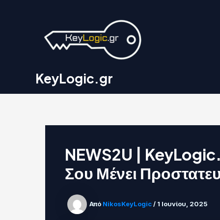
Μετάβαση
Post
στο
navigation
περιεχόμενο
KeyLogic.gr
NEWS2U | KeyLogic.g
Σου Μένει Προστατευ
Από
NikosKeyLogic
/
1 Ιουνίου, 2025