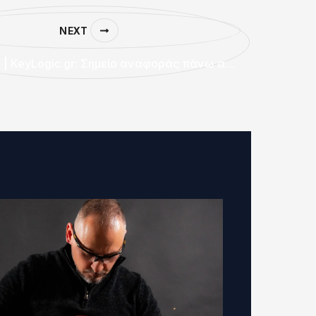
NEXT
KEDENEWS | KeyLogic.gr: Σημείο αναφοράς πάνω από δύο δεκαετίες στον χώρο των συστημάτων ασφαλείας