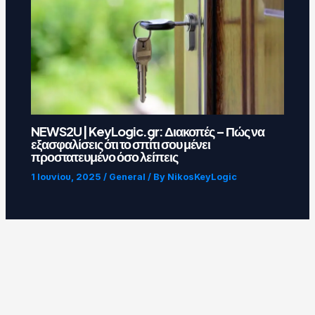
NEWS2U | KeyLogic.gr: Διακοπές – Πώς να
εξασφαλίσεις ότι το σπίτι σου μένει
προστατευμένο όσο λείπεις
1 Ιουνίου, 2025
/
General
/ By
NikosKeyLogic