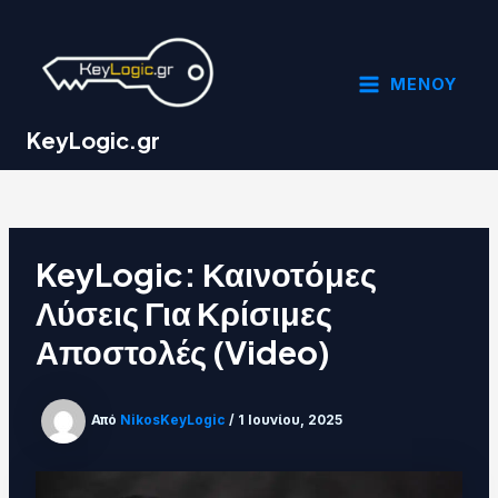
Μετάβαση
Post
MAIN
στο
navigation
MENU
περιεχόμενο
ΜΕΝΟΥ
KeyLogic.gr
KeyLogic: Καινοτόμες
Λύσεις Για Κρίσιμες
Αποστολές (Video)
Από
NikosKeyLogic
/
1 Ιουνίου, 2025