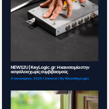
NEWS2U | KeyLogic.gr: Η καινοτομία στην
ασφάλεια χωρίς συμβιβασμούς
4 Ιανουαρίου, 2025
/
General
/ By
NikosKeyLogic