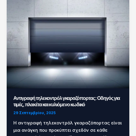
τηλεκοντρόλ
γκαραζόπορτας:
Οδηγός
για
τιμές,
πλακέτα
και
κυλιόμενο
κωδικό
Αντιγραφή τηλεκοντρόλ γκαραζόπορτας: Οδηγός για
τιμές, πλακέτα και κυλιόμενο κωδικό
29 Σεπτεμβρίου, 2025
Η αντιγραφή τηλεκοντρόλ γκαραζόπορτας είναι
μια ανάγκη που προκύπτει σχεδόν σε κάθε