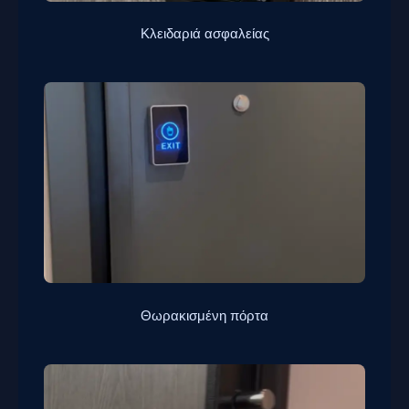
Κλειδαριά ασφαλείας
Θωρακισμένη πόρτα