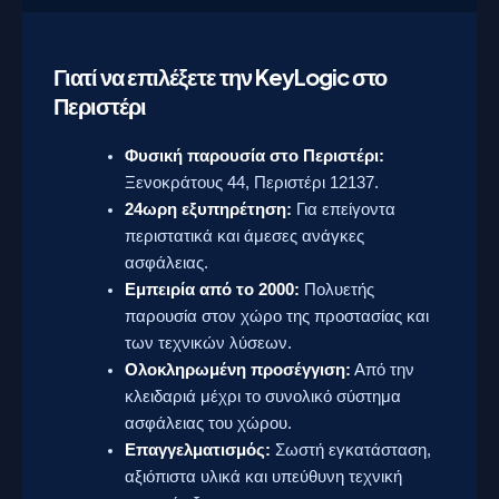
Γιατί να επιλέξετε την KeyLogic στο
Περιστέρι
Φυσική παρουσία στο Περιστέρι:
Ξενοκράτους 44, Περιστέρι 12137.
24ωρη εξυπηρέτηση:
Για επείγοντα
περιστατικά και άμεσες ανάγκες
ασφάλειας.
Εμπειρία από το 2000:
Πολυετής
παρουσία στον χώρο της προστασίας και
των τεχνικών λύσεων.
Ολοκληρωμένη προσέγγιση:
Από την
κλειδαριά μέχρι το συνολικό σύστημα
ασφάλειας του χώρου.
Επαγγελματισμός:
Σωστή εγκατάσταση,
αξιόπιστα υλικά και υπεύθυνη τεχνική